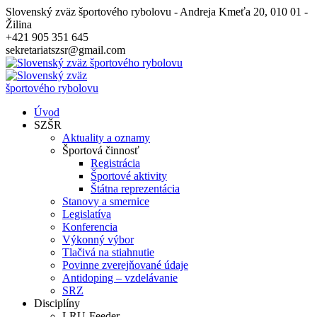
Slovenský zväz športového rybolovu - Andreja Kmeťa 20, 010 01 -
Žilina
+421 905 351 645
sekretariatszsr@gmail.com
Úvod
SZŠR
Aktuality a oznamy
Športová činnosť
Registrácia
Športové aktivity
Štátna reprezentácia
Stanovy a smernice
Legislatíva
Konferencia
Výkonný výbor
Tlačivá na stiahnutie
Povinne zverejňované údaje
Antidoping – vzdelávanie
SRZ
Disciplíny
LRU-Feeder