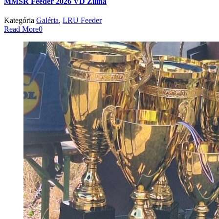
MMSR Feeder 2026 VD Žilina
Kategória
Galéria
,
LRU Feeder
Read More
0