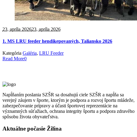
23. apríla 2026
23. apríla 2026
1. MS LRU feeder hendikepovaných, Taliansko 2026
Kategória
Galéria
,
LRU Feeder
Read More
0
Napĺňaním poslania SZŠR sa dosahujú ciele SZŠR a napĺňa sa
verejný záujem v športe, ktorým je podpora a rozvoj športu mládeže,
zabezpečovanie prípravy a účasti športovej reprezentácie na
významných súťažiach, ochrana integrity športu a podpora zdravého
spôsobu života obyvateľstva.
Aktuálne počasie Žilina