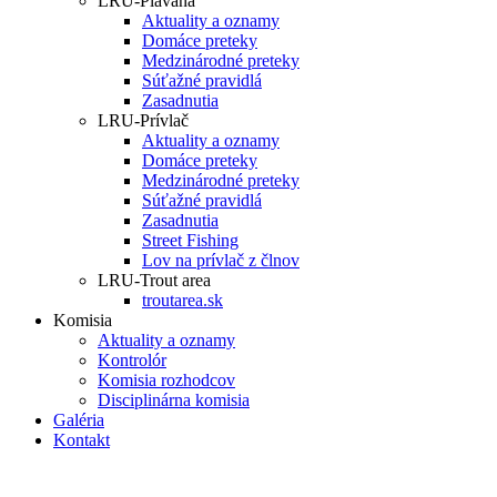
LRU-Plávaná
Aktuality a oznamy
Domáce preteky
Medzinárodné preteky
Súťažné pravidlá
Zasadnutia
LRU-Prívlač
Aktuality a oznamy
Domáce preteky
Medzinárodné preteky
Súťažné pravidlá
Zasadnutia
Street Fishing
Lov na prívlač z člnov
LRU-Trout area
troutarea.sk
Komisia
Aktuality a oznamy
Kontrolór
Komisia rozhodcov
Disciplinárna komisia
Galéria
Kontakt