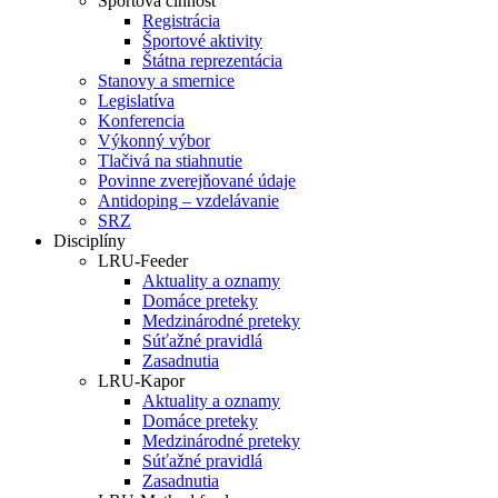
Športová činnosť
Registrácia
Športové aktivity
Štátna reprezentácia
Stanovy a smernice
Legislatíva
Konferencia
Výkonný výbor
Tlačivá na stiahnutie
Povinne zverejňované údaje
Antidoping – vzdelávanie
SRZ
Disciplíny
LRU-Feeder
Aktuality a oznamy
Domáce preteky
Medzinárodné preteky
Súťažné pravidlá
Zasadnutia
LRU-Kapor
Aktuality a oznamy
Domáce preteky
Medzinárodné preteky
Súťažné pravidlá
Zasadnutia