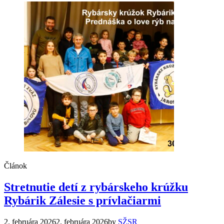
Článok
Stretnutie detí z rybárskeho krúžku
Rybárik Zálesie s prívlačiarmi
2. februára 2026
2. februára 2026
by
SŽSR