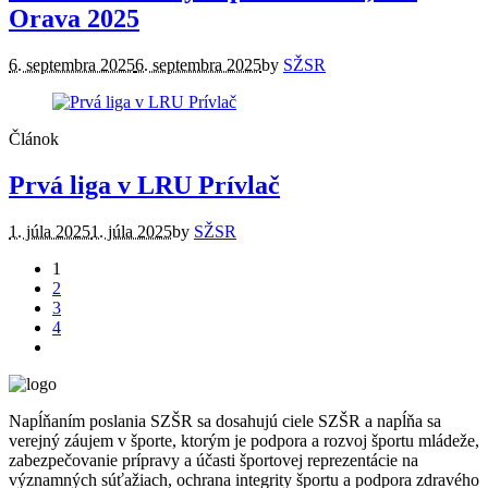
Orava 2025
6. septembra 2025
6. septembra 2025
by
SŽSR
Článok
Prvá liga v LRU Prívlač
1. júla 2025
1. júla 2025
by
SŽSR
1
2
3
4
Napĺňaním poslania SZŠR sa dosahujú ciele SZŠR a napĺňa sa
verejný záujem v športe, ktorým je podpora a rozvoj športu mládeže,
zabezpečovanie prípravy a účasti športovej reprezentácie na
významných súťažiach, ochrana integrity športu a podpora zdravého