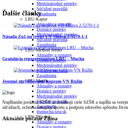
Medzinárodné preteky
Súťažné pravidlá
Ďalšie články
Zasadnutia
LRU-Kapor
Aktuality a oznamy
Domáce preteky
Medzinárodné preteky
Násada Zu1 na revíri VN Sĺňava 2-5270-1-1
Súťažné pravidlá
Zasadnutia
LRU-Method feeder
Aktuality a oznamy
Gratulácia reprezentantom LRU – Mucha
Domáce preteky
Medzinárodné preteky
Súťažné pravidlá
Zasadnutia
LRU-Mucha
Jesenné zarybňovanie kaprom VN Ružín
Aktuality a oznamy
Domáce preteky
Medzinárodné preteky
Súťažné pravidlá
Napĺňaním poslania SZŠR sa dosahujú ciele SZŠR a napĺňa sa verejný
Zasadnutia
súťažiach, ochrana integrity športu a podpora zdravého spôsobu život
lrumucha.szsr.sk
LRU-Plávaná
Aktuálne počasie Žilina
Aktuality a oznamy
Domáce preteky