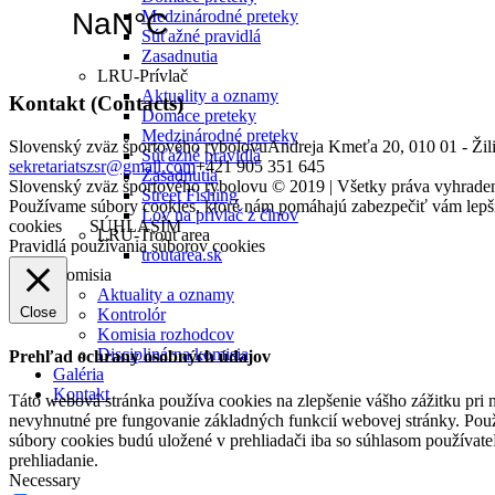
Medzinárodné preteky
Súťažné pravidlá
Zasadnutia
LRU-Prívlač
Aktuality a oznamy
Kontakt (Contacts)
Domáce preteky
Medzinárodné preteky
Slovenský zväz športového rybolovu
Andreja Kmeťa 20, 010 01 - Žil
Súťažné pravidlá
sekretariatszsr@gmail.com
+421 905 351 645
Zasadnutia
Slovenský zväz športového rybolovu © 2019 | Všetky práva vyhrade
Street Fishing
Používame súbory cookies, ktoré nám pomáhajú zabezpečiť vám lepšie
Lov na prívlač z člnov
cookies
SÚHLASÍM
LRU-Trout area
Pravidlá používania súborov cookies
troutarea.sk
Komisia
Aktuality a oznamy
Close
Kontrolór
Komisia rozhodcov
Disciplinárna komisia
Prehľad ochrany osobných údajov
Galéria
Kontakt
Táto webová stránka používa cookies na zlepšenie vášho zážitku pri n
nevyhnutné pre fungovanie základných funkcií webovej stránky. Použ
súbory cookies budú uložené v prehliadači iba so súhlasom používate
prehliadanie.
Necessary