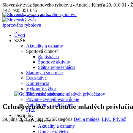
Slovenský zväz športového rybolovu - Andreja Kmeťa 20, 010 01 - Ž
+421 905 351 645
sekretariatszsr@gmail.com
Úvod
SZŠR
Aktuality a oznamy
Športová činnosť
Registrácia
Športové aktivity
Štátna reprezentácia
Stanovy a smernice
Legislatíva
Konferencia
Výkonný výbor
Tlačivá na stiahnutie
Povinne zverejňované údaje
Antidoping – vzdelávanie
Celoslovenské stretnutie mladých prívlači
SRZ
Disciplíny
29. júna 2026
29. júna 2026
Kategória
Deti a mládež
,
LRU Prívlač
LRU-Feeder
Aktuality a oznamy
Domáce preteky