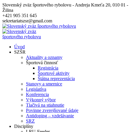
Slovenský zväz športového rybolovu - Andreja Kmeťa 20, 010 01 -
Žilina
+421 905 351 645
sekretariatszsr@gmail.com
Úvod
SZŠR
Aktuality a oznamy
Športová činnosť
Registrácia
Športové aktivity
Štátna reprezentácia
Stanovy a smernice
Legislatíva
Konferencia
Výkonný výbor
Tlačivá na stiahnutie
Povinne zverejňované údaje
Antidoping – vzdelávanie
SRZ
Disciplíny
LRU-Feeder