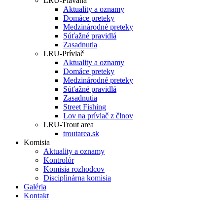
LRU-Plávaná
Aktuality a oznamy
Domáce preteky
Medzinárodné preteky
Súťažné pravidlá
Zasadnutia
LRU-Prívlač
Aktuality a oznamy
Domáce preteky
Medzinárodné preteky
Súťažné pravidlá
Zasadnutia
Street Fishing
Lov na prívlač z člnov
LRU-Trout area
troutarea.sk
Komisia
Aktuality a oznamy
Kontrolór
Komisia rozhodcov
Disciplinárna komisia
Galéria
Kontakt