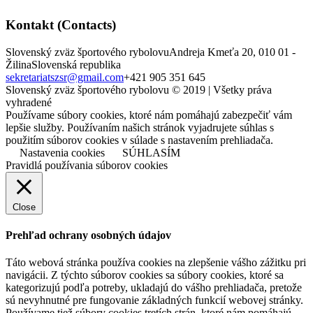
Kontakt (Contacts)
Slovenský zväz športového rybolovu
Andreja Kmeťa 20, 010 01 -
Žilina
Slovenská republika
sekretariatszsr@gmail.com
+421 905 351 645
Slovenský zväz športového rybolovu © 2019 | Všetky práva
vyhradené
Používame súbory cookies, ktoré nám pomáhajú zabezpečiť vám
lepšie služby. Používaním našich stránok vyjadrujete súhlas s
použitím súborov cookies v súlade s nastavením prehliadača.
Nastavenia cookies
SÚHLASÍM
Pravidlá používania súborov cookies
Close
Prehľad ochrany osobných údajov
Táto webová stránka používa cookies na zlepšenie vášho zážitku pri
navigácii. Z týchto súborov cookies sa súbory cookies, ktoré sa
kategorizujú podľa potreby, ukladajú do vášho prehliadača, pretože
sú nevyhnutné pre fungovanie základných funkcií webovej stránky.
Používame tiež súbory cookies tretích strán, ktoré nám pomáhajú