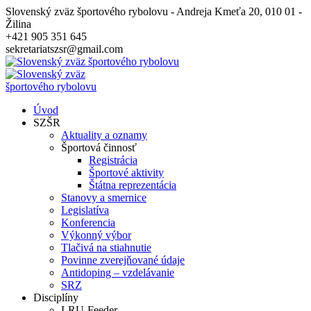
Slovenský zväz športového rybolovu - Andreja Kmeťa 20, 010 01 -
Žilina
+421 905 351 645
sekretariatszsr@gmail.com
Úvod
SZŠR
Aktuality a oznamy
Športová činnosť
Registrácia
Športové aktivity
Štátna reprezentácia
Stanovy a smernice
Legislatíva
Konferencia
Výkonný výbor
Tlačivá na stiahnutie
Povinne zverejňované údaje
Antidoping – vzdelávanie
SRZ
Disciplíny
LRU-Feeder