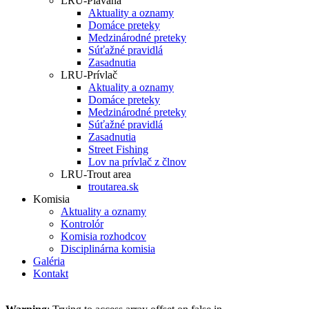
LRU-Plávaná
Aktuality a oznamy
Domáce preteky
Medzinárodné preteky
Súťažné pravidlá
Zasadnutia
LRU-Prívlač
Aktuality a oznamy
Domáce preteky
Medzinárodné preteky
Súťažné pravidlá
Zasadnutia
Street Fishing
Lov na prívlač z člnov
LRU-Trout area
troutarea.sk
Komisia
Aktuality a oznamy
Kontrolór
Komisia rozhodcov
Disciplinárna komisia
Galéria
Kontakt