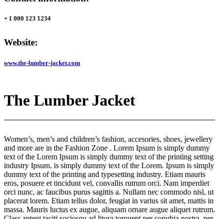
+ 1 000 123 1234
Website:
www.the-lumber-jacket.com
The Lumber Jacket
Women’s, men’s and children’s fashion, accesories, shoes, jewellery
and more are in the Fashion Zone . Lorem Ipsum is simply dummy
text of the Lorem Ipsum is simply dummy text of the printing setting
industry Ipsum. is simply dummy text of the Lorem. Ipsum is simply
dummy text of the printing and typesetting industry. Etiam mauris
eros, posuere et tincidunt vel, convallis rutrum orci. Nam imperdiet
orci nunc, ac faucibus purus sagittis a. Nullam nec commodo nisl, ut
placerat lorem. Etiam tellus dolor, feugiat in varius sit amet, mattis in
massa. Mauris luctus ex augue, aliquam ornare augue aliquet rutrum.
Class aptent taciti sociosqu ad litora torquent per conubia nostra, per