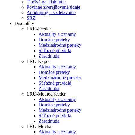
Tlačivá na stiahnutie
Povinne zverejňované údaje
Antidoping – vzdelávanie
SRZ
Disciplíny
LRU-Feeder
Aktuality a oznamy
Domáce preteky
Medzinárodné preteky
Súťažné pravidlá
Zasadnutia
LRU-Kapor
Aktuality a oznamy
Domáce preteky
Medzinárodné preteky
Súťažné pravidlá
Zasadnutia
LRU-Method feeder
Aktuality a oznamy
Domáce preteky
Medzinárodné preteky
Súťažné pravidlá
Zasadnutia
LRU-Mucha
Aktuality a oznamy