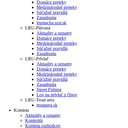
Domáce preteky
Medzinárodné preteky
Súťažné pravidlá
Zasadnutia
lrumucha.szsr.sk
LRU-Plávaná
Aktuality a oznamy
Domáce preteky
Medzinárodné preteky
Súťažné pravidlá
Zasadnutia
LRU-Prívlač
Aktuality a oznamy
Domáce preteky
Medzinárodné preteky
Súťažné pravidlá
Zasadnutia
Street Fishing
Lov na prívlač z člnov
LRU-Trout area
troutarea.sk
Komisia
Aktuality a oznamy
Kontrolór
Komisia rozhodcov