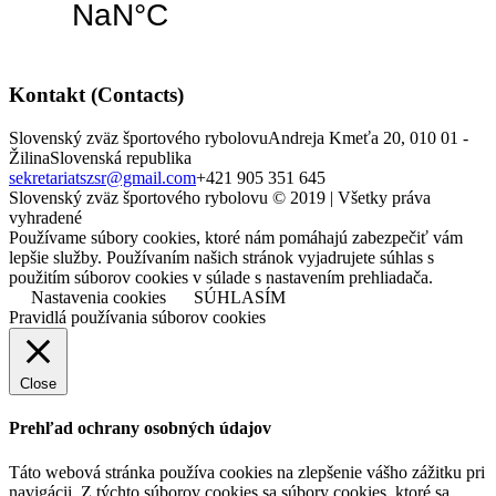
Kontakt (Contacts)
Slovenský zväz športového rybolovu
Andreja Kmeťa 20, 010 01 -
Žilina
Slovenská republika
sekretariatszsr@gmail.com
+421 905 351 645
Slovenský zväz športového rybolovu © 2019 | Všetky práva
vyhradené
Používame súbory cookies, ktoré nám pomáhajú zabezpečiť vám
lepšie služby. Používaním našich stránok vyjadrujete súhlas s
použitím súborov cookies v súlade s nastavením prehliadača.
Nastavenia cookies
SÚHLASÍM
Pravidlá používania súborov cookies
Close
Prehľad ochrany osobných údajov
Táto webová stránka používa cookies na zlepšenie vášho zážitku pri
navigácii. Z týchto súborov cookies sa súbory cookies, ktoré sa