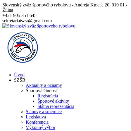
Slovenský zväz športového rybolovu - Andreja Kmeťa 20, 010 01 -
Žilina
+421 905 351 645
sekretariatszsr@gmail.com
Úvod
SZŠR
Aktuality a oznamy
Športová činnosť
Registrácia
Športové aktivity
Štátna reprezentácia
Stanovy a smernice
Legislatíva
Konferencia
Výkonný výbor