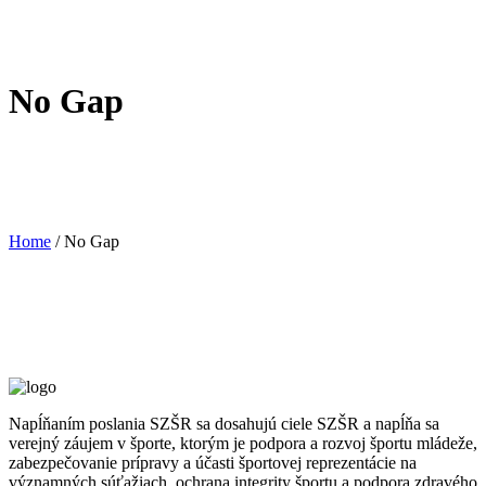
No Gap
Home
/
No Gap
Napĺňaním poslania SZŠR sa dosahujú ciele SZŠR a napĺňa sa
verejný záujem v športe, ktorým je podpora a rozvoj športu mládeže,
zabezpečovanie prípravy a účasti športovej reprezentácie na
významných súťažiach, ochrana integrity športu a podpora zdravého