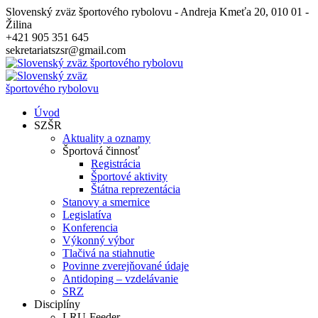
Slovenský zväz športového rybolovu - Andreja Kmeťa 20, 010 01 -
Žilina
+421 905 351 645
sekretariatszsr@gmail.com
Úvod
SZŠR
Aktuality a oznamy
Športová činnosť
Registrácia
Športové aktivity
Štátna reprezentácia
Stanovy a smernice
Legislatíva
Konferencia
Výkonný výbor
Tlačivá na stiahnutie
Povinne zverejňované údaje
Antidoping – vzdelávanie
SRZ
Disciplíny
LRU-Feeder