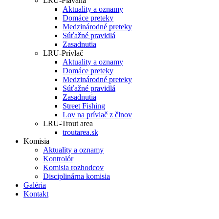
LRU-Plávaná
Aktuality a oznamy
Domáce preteky
Medzinárodné preteky
Súťažné pravidlá
Zasadnutia
LRU-Prívlač
Aktuality a oznamy
Domáce preteky
Medzinárodné preteky
Súťažné pravidlá
Zasadnutia
Street Fishing
Lov na prívlač z člnov
LRU-Trout area
troutarea.sk
Komisia
Aktuality a oznamy
Kontrolór
Komisia rozhodcov
Disciplinárna komisia
Galéria
Kontakt